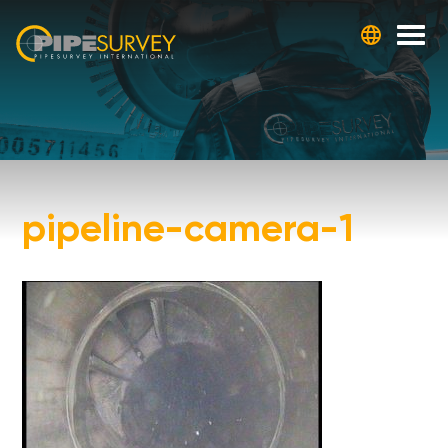
Skip
to
content
pipeline-camera-1