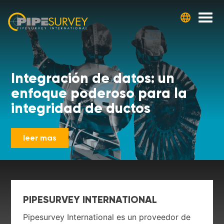
Skip
to
content
Integración de datos: un
enfoque poderoso para la
integridad de ductos
leer mas
PIPESURVEY INTERNATIONAL
Pipesurvey International es un proveedor de